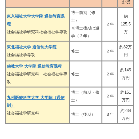
まで)
博士前期（修
東京福祉大学大学院 通信教育課
約
士）
程
２年
125.5
※博士後期は通
社会福祉学研究科社会福祉学専攻
万
学（３年）
東北福祉大学 通信制大学院
約82万
修士
２年
社会福祉学専攻
円
佛教大学 大学院 通信教育課程
約145
社会福祉学研究科 社会福祉学専
修士
２年
万円
攻
博士（前期・修
約161
２年
九州医療科学大学 大学院（通信
士）
万円
制）
約234
社会福祉学研究科
博士（後期）
３年
万円