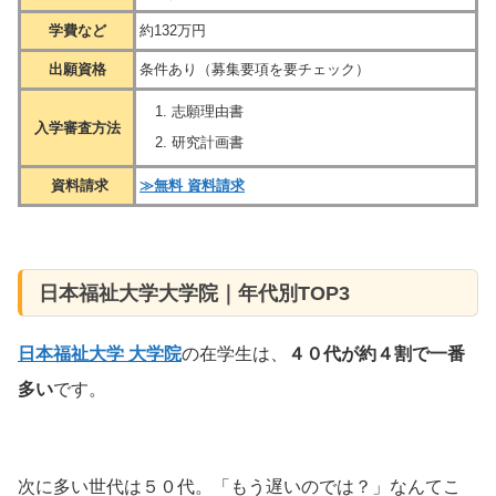
学費など
約132万円
出願資格
条件あり（募集要項を要チェック）
志願理由書
入学審査方法
研究計画書
資料請求
≫無料 資料請求
日本福祉大学大学院｜年代別TOP3
日本福祉大学 大学院
の在学生は、
４０代が約４割で一番
多い
です。
次に多い世代は５０代。「もう遅いのでは？」なんてこ