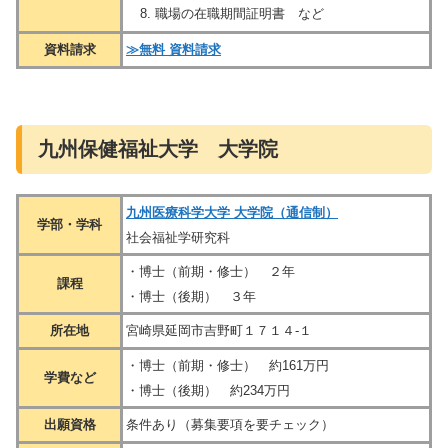
職場の在職期間証明書 など
資料請求
≫無料 資料請求
九州保健福祉大学 大学院
九州医療科学大学 大学院（通信制）
学部・学科
社会福祉学研究科
・博士（前期・修士） ２年
課程
・博士（後期） ３年
所在地
宮崎県延岡市吉野町１７１４-１
・博士（前期・修士） 約161万円
学費など
・博士（後期） 約234万円
出願資格
条件あり（募集要項を要チェック）