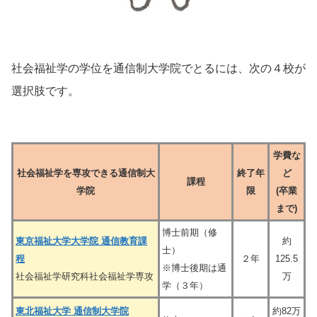
社会福祉学の学位を通信制大学院でとるには、次の４校が
選択肢です。
学費な
社会福祉学を専攻できる通信制大
終了年
ど
課程
学院
限
(卒業
まで)
博士前期（修
東京福祉大学大学院 通信教育課
約
士）
程
２年
125.5
※博士後期は通
社会福祉学研究科社会福祉学専攻
万
学（３年）
東北福祉大学 通信制大学院
約82万