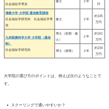
修士
２年
社会福祉学専攻
円
佛教大学 大学院 通信教育課程
約145
社会福祉学研究科 社会福祉学専
修士
２年
万円
攻
博士（前期・修
約161
２年
九州医療科学大学 大学院（通信
士）
万円
制）
約234
社会福祉学研究科
博士（後期）
３年
万円
大学院の選び方のポイントは、例えば次のようなことで
す。
スクーリングで通いやすいか？