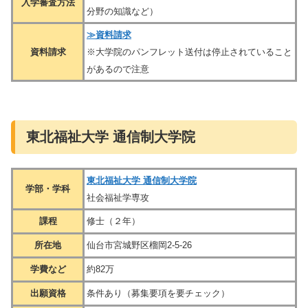
入学審査方法
分野の知識など）
≫資料請求
資料請求
※大学院のパンフレット送付は停止されていること
があるので注意
東北福祉大学 通信制大学院
東北福祉大学 通信制大学院
学部・学科
社会福祉学専攻
課程
修士（２年）
所在地
仙台市宮城野区榴岡2-5-26
学費など
約82万
出願資格
条件あり（募集要項を要チェック）