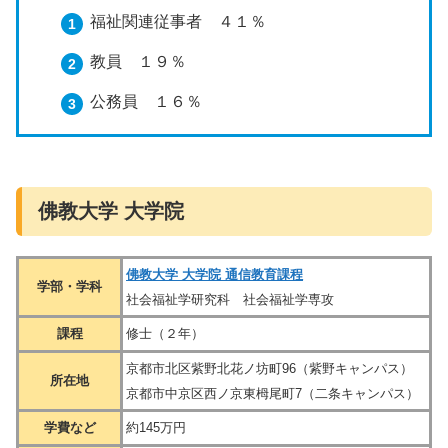
福祉関連従事者 ４１％
教員 １９％
公務員 １６％
佛教大学 大学院
佛教大学 大学院 通信教育課程
学部・学科
社会福祉学研究科 社会福祉学専攻
課程
修士（２年）
京都市北区紫野北花ノ坊町96（紫野キャンパス）
所在地
京都市中京区西ノ京東栂尾町7（二条キャンパス）
学費など
約145万円