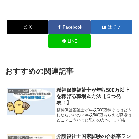
X
Facebook
はてブ
LINE
おすすめの関連記事
精神保健福祉士が年収500万以上
キャリア・転職
を稼げる職場＆方法【５つ発
表！】
精神保健福祉士が年収500万稼ぐにはどう
したらいいの？年収500万もらえる職場は
どこ？こういった思いの方へ。まず結
論。精神保健福祉士は年収500万稼げま
す。統計データから見るに、精神保健福
祉士（正職員）の27％が年収500万以上な
介護福祉士国家試験の合格率ラン
学校・国家試験