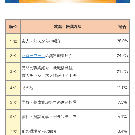
順位
就職・転職方法
割合
１位
友人・知人からの紹介
28.6%
２位
ハローワーク
の無料職業紹介
24.2%
民間の職業紹介、就職情報誌
３位
21.3%
求人チラシ、求人情報サイト等
４位
その他
11.0%
５位
学校・養成施設等での進路指導
7.3%
６位
実習・施設見学・ボランティア
5.1%
７位
前の職場からの紹介
3.4%