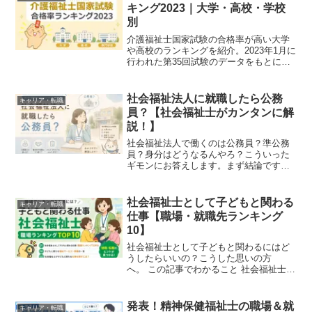
のです。で...
キング2023｜大学・高校・学校
別
介護福祉士国家試験の合格率が高い大学
や高校のランキングを紹介。2023年1月に
行われた第35回試験のデータをもとに、
養成施設ルートと福祉系高校ルートのラ
ンキングをそれぞれ見ることができま
す。合格率が高い学校に通うメリットも
社会福祉法人に就職したら公務
キャリア・転職
説明。
員？【社会福祉士がカンタンに解
説！】
社会福祉法人で働くのは公務員？準公務
員？身分はどうなるんやろ？こういった
ギモンにお答えします。まず結論です。
社会福祉法人は民間の団体 身分は公務員
ではないただし給料は公務員レベルとい
うケースがあります。もう少しくわしく
社会福祉士として子どもと関わる
キャリア・転職
解説しますね。自治体...
仕事【職場・就職先ランキング
10】
社会福祉士として子どもと関わるにはど
うしたらいいの？こうした思いの方
へ。 この記事でわかること 社会福祉士と
して子どもと関わる仕事：職場ランキン
グTOP10 子どもに関連した福祉事業・サ
ービスの一覧 社会福祉士が子どもと関わ
発表！精神保健福祉士の職場＆就
キャリア・転職