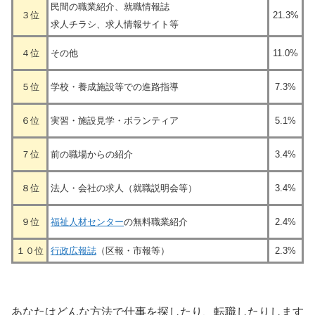
民間の職業紹介、就職情報誌
３位
21.3%
求人チラシ、求人情報サイト等
４位
その他
11.0%
５位
学校・養成施設等での進路指導
7.3%
６位
実習・施設見学・ボランティア
5.1%
７位
前の職場からの紹介
3.4%
８位
法人・会社の求人（就職説明会等）
3.4%
９位
福祉人材センター
の無料職業紹介
2.4%
１０位
行政広報誌
（区報・市報等）
2.3%
あなたはどんな方法で仕事を探したり、転職したりします