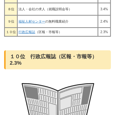
８位
法人・会社の求人（就職説明会等）
3.4%
９位
福祉人材センター
の無料職業紹介
2.4%
１０位
行政広報誌
（区報・市報等）
2.3%
１０位 行政広報誌（区報・市報等）
2.3%