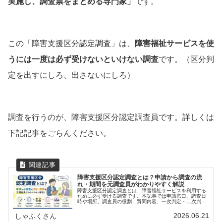
実施し、調査票をまとめる専門家」
です。
この「障害支援区分認定調査」は、
障害福祉サービスを使
うには一度は必ず受けないといけない調査
です。（区分判
定を出すにしろ、出さないにしろ）
調査を行うのが、障害支援区分認定調査員です。詳しくは
下記記事をごらんください。
障害支援区分認定調査とは？申請から調査の流
れ・期間を元調査員がわかりやすく解説
障害支援区分認定調査とは、障害福祉サービスを利用する
ために必ず受ける調査です。本記事では申請窓口、調査日
時や場所、調査員の役割、質問内容、一次判定・二次判定
の流れ、結果が出るまでの期間などを、元認定調査員の経
験をもとにわかりやすく解説します。
2026.06.21
しゃふくさん