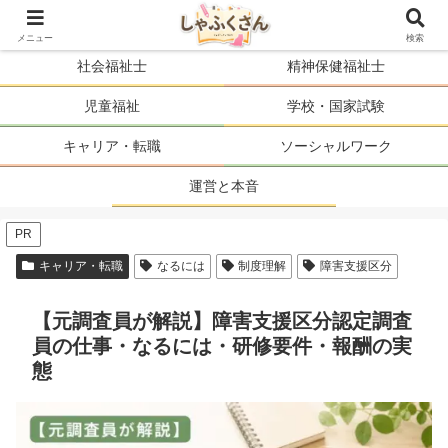
ソーシャルワーカーの人生を、まるごと支える。
メニュー
検索
社会福祉士
精神保健福祉士
児童福祉
学校・国家試験
キャリア・転職
ソーシャルワーク
運営と本音
PR
キャリア・転職
なるには
制度理解
障害支援区分
【元調査員が解説】障害支援区分認定調査
員の仕事・なるには・研修要件・報酬の実
態