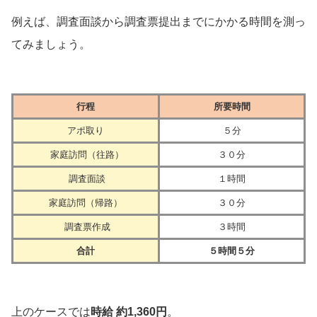
例えば、調査面談から調査票提出までにかかる時間を測っ
てみましょう。
行程
所要時間
アポ取り
５分
家庭訪問（往路）
３０分
調査面談
１時間
家庭訪問（帰路）
３０分
調査票作成
３時間
合計
５時間５分
上のケースでは
時給 約1,360円
。