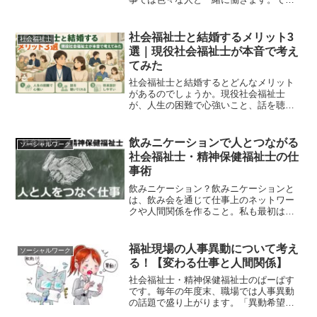
も、その人たちと仲良くなれないと、仕
事がうまくいかないこともあります。例
えば、こんなことがありませんか？ 他の
社会福祉士と結婚するメリット3
社会福祉士
機関の人と話すのが嫌だ！...
選｜現役社会福祉士が本音で考え
てみた
社会福祉士と結婚するとどんなメリット
があるのでしょうか。現役社会福祉士
が、人生の困難で心強いこと、話を聴く
力、将来設計のしやすさについて率直に
お話しします。社会福祉士との結婚を考
えている方へ。
飲みニケーションで人とつながる
ソーシャルワーク
社会福祉士・精神保健福祉士の仕
事術
飲みニケーション？飲みニケーションと
は、飲み会を通じて仕事上のネットワー
クや人間関係を作ること。私も最初は飲
みニケーションが苦手でしたが、次第に
そのメリットやコツを学んでいきまし
た。この記事を読んでいただければ、以
福祉現場の人事異動について考え
ソーシャルワーク
下のことがわかります。 こ...
る！【変わる仕事と人間関係】
社会福祉士・精神保健福祉士のぱーぱす
です。毎年の年度末、職場では人事異動
の話題で盛り上がります。「異動希望は
出した？」とか「誰がどこに行くの？」