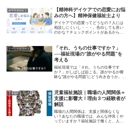
とか、色々な噂が飛び交いますね。あな
たの職場ではどうですか？以前、私の同
【精神科デイケアでの恋愛にお悩
精神保健福祉士
僚が、上司が机に置いた人...
みの方へ】精神保健福祉士より
デイケアでの恋愛ってどうなの？人には
相談しにくいし・・・。告白しても良い
のかな？チェックポイントがあるから一
緒に見てみよう！筆者：ぱーぱす（社会
福祉士・精神保健福祉士）自治体で働く
ソーシャルワーカー。児童相談所などで
「それ、うちの仕事ですか？」
ソーシャルワーク
の実務経験をもとに発信。...
──福祉現場の“誰がやる問題”を
考える
福祉現場では「それ、うちの仕事です
か？」がしばしば起こる。誰がやるか曖
昧な“誰がやる問題”にどう向き合うか。根
拠・前例・交渉・自己犠牲の境界線を、
現場経験から考えます。
児童福祉施設｜職場の人間関係＝
児童福祉
支援に影響大！理由３つ経験者が
解説
職場の人間関係は、支援と関係なくな
い？あなたの職場では、みんな仲良くや
っていますか？福祉施設で働くと、人間
関係が悪くなることもよくあります。こ
んなことはありませんか？ 現場あるある