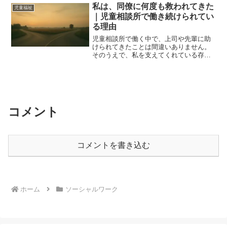
職員同士で悪口や陰口を言う 派閥ができ
私は、同僚に何度も救われてきた
児童福祉
る いじめが起こる ...
｜児童相談所で働き続けられてい
る理由
児童相談所で働く中で、上司や先輩に助
けられてきたことは間違いありません。
そのうえで、私を支えてくれている存在
として、同僚との横の関係があります。
指示命令のない関係だからこそ、ただ話
を聞いてもらえる場面に救われてきまし
た。自己開示やスタンスについて考え続
けてきた実感を書いています。
コメント
コメントを書き込む
ホーム
ソーシャルワーク