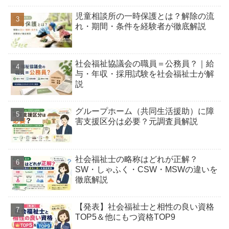
児童相談所の一時保護とは？解除の流
れ・期間・条件を経験者が徹底解説
社会福祉協議会の職員＝公務員？｜給
与・年収・採用試験を社会福祉士が解
説
グループホーム（共同生活援助）に障
害支援区分は必要？元調査員解説
社会福祉士の略称はどれが正解？
SW・しゃふく・CSW・MSWの違いを
徹底解説
【発表】社会福祉士と相性の良い資格
TOP5＆他にもつ資格TOP9