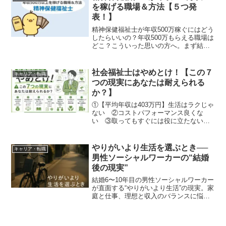
は「オルカン」と呼ば...
を稼げる職場＆方法【５つ発
表！】
精神保健福祉士が年収500万稼ぐにはどう
したらいいの？年収500万もらえる職場は
どこ？こういった思いの方へ。まず結
論。精神保健福祉士は年収500万稼げま
す。統計データから見るに、精神保健福
祉士（正職員）の27％が年収500万以上な
社会福祉士はやめとけ！【この７
キャリア・転職
のです。で...
つの現実にあなたは耐えられる
か？】
①【平均年収は403万円】生活はラクじゃ
ない ②コストパフォーマンス良くな
い ③取ってもすぐには役に立たない
④『何でも屋』なのでやりたくない仕事
もする ⑤人間関係で悩むのは『宿
命』 ⑥人の気持ちをあつかう感情労
やりがいより生活を選ぶとき──
キャリア・転職
働 ⑦なくても働ける職場あり
男性ソーシャルワーカーの“結婚
後の現実”
結婚6〜10年目の男性ソーシャルワーカー
が直面する“やりがいより生活”の現実。家
庭と仕事、理想と収入のバランスに悩む
ソーシャルワーカーへ、経験と研究から
のヒントを紹介します。