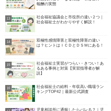
報酬の実態
社会福祉協議会と市役所の違い２つ｜
社会福祉士がわかりやすく解説！
双極性感情障害と双極性障害の違い
は？ヒントはＩＣＤとＤＳＭにある！
社会福祉士実習がつらい・きつい！あ
るある事例と対策【実習指導者が解
説】
社会福祉士の給料・年収高い職場ラン
キングTOP42｜最新公式調査
児童相談所に通報したらバレる？｜児