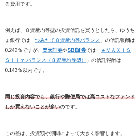
る費用です。
例えば、８資産均等型の投資信託を買うとしたら、ゆうち
ょ銀行では「
つみたて８資産均等バランス
」の信託報酬は
0.242％ですが、
楽天証券
や
SBI証券
では「
ｅＭＡＸＩＳ
Ｓｌｉｍ バランス（８資産均等型）
」の信託報酬は
0.143％以内です。
同じ投資内容でも、銀行や郵便局では高コストなファンド
しか買えないことが多い
のです。
この差は、投資額や期間によって大きく影響します。