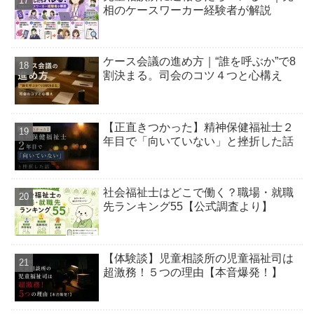
相のケースワーカー経験者が解説
ケース会議の進め方｜“誰を呼ぶか”で8
割決まる。司会のコツ４つと心構え
【正直きつかった】精神保健福祉士２
年目で「向いていない」と挫折した話
社会福祉士はどこで働く？職場・就職
先ランキング55【公式調査より】
【体験談】児童相談所の児童福祉司は
超激務！５つの理由【本音爆発！】