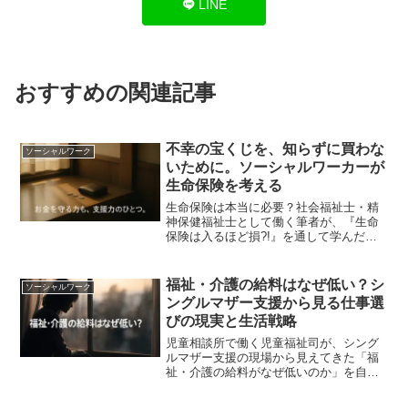
LINE
おすすめの関連記事
不幸の宝くじを、知らずに買わな
ソーシャルワーク
いために。ソーシャルワーカーが
生命保険を考える
生命保険は本当に必要？社会福祉士・精
神保健福祉士として働く筆者が、『生命
保険は入るほど損?!』を通して学んだ、
お金と安心、生命保険への考え方を解説
します。
福祉・介護の給料はなぜ低い？シ
ソーシャルワーク
ングルマザー支援から見る仕事選
びの現実と生活戦略
児童相談所で働く児童福祉司が、シング
ルマザー支援の現場から見えてきた「福
祉・介護の給料がなぜ低いのか」を自論
解説。工場・保険営業・介護など、実際
に選ばれやすい仕事の特徴と課題、生活