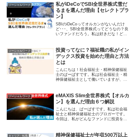
を守るための現実的な戦略をまとめまし
私がiDeCoでSBI全世界株式雪だ
ソーシャルワーク
た。
るまを選んだ理由【セレクトプラ
ン】
SBIのiDeCoってオルカンがないんだけ
ど･･･、SBI全世界株式ってどうなの？良
いファンドだろう。私は好きだな！どう
も！社会福祉士・精神保健福祉士のぱー
ぱすです。ドケチ人間です。この記事は
次のような方に役立つでしょう。 SBIの
投資ってなに？福祉職の私がイン
ソーシャルワーク
セレクト...
デックス投資を始めた理由と方法
とは
こんにちは！社会福祉士・精神保健福祉
士のぱーぱすです。私は社会福祉士・精
神保健福祉士として働いていますが、実
は投資もしています。なぜ投資をしてい
るのか、どんな投資をしているのか、今
日はその話をしたいと思います。筆者：
eMAXIS Slim全世界株式【オルカ
ソーシャルワーク
ぱーぱす（社会福祉士・精...
ン】を選んだ理由６つ解説
こんにちは、ぱーぱすです。私は社会福
祉士と精神保健福祉士のブロガーです。
今回は、私がどんなファンドに投資をし
ているかをお話しします。私は
「eMAXIS Slim 全世界株式」というファ
ンドに毎月お金を入れています。最近で
精神保健福祉士が年収500万以上
キャリア・転職