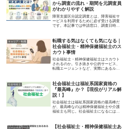
きに結論をいうと、...
から調査の流れ・期間を元調査員
がわかりやすく解説
障害支援区分認定調査とは、障害福祉サ
ービスを利用するために必ず受ける調査
です。本記事では申請窓口、調査日時や
場所、調査員の役割、質問内容、一次判
定・二次判定の流れ、結果が出るまでの
期間などを、元認定調査員の経験をもと
転職する気はなくても気になる｜
キャリア・転職
にわかりやすく解説します。
社会福祉士・精神保健福祉士のス
カウト事情
社会福祉士・精神保健福祉士はスカウト
されるのか。引き抜きや公的サービス、
転職エージェントなど、実際にあるルー
トと注意点を現役ソーシャルワーカーが
整理します。
社会福祉士は福祉系国家資格の
社会福祉士
『最高峰』か？【現役がリアル解
説！】
社会福祉士は福祉系国家資格の最高峰だ
が、最高峰なのは精神保健福祉士や介護
福祉士も同じ。社会福祉士になるには高
いハードルがあるが、国家資格ゆえの就
職・転職でのアドバンテージや、年収ア
ップなどのメリットもある。
【社会福祉士・精神保健福祉士あ
ソーシャルワーク