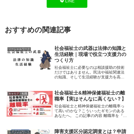
LINE
おすすめの関連記事
社会福祉士の武器は法律の知識と
ソーシャルワーク
生活経験｜現場で役立つ支援力の
つくり方
社会福祉士に必要なのは相談援助の技術
だけではありません。民法や福祉関連法
の知識、そして生活経験が支援力を高め
る武器となります。実体験を交え、法律
の知識がクライエントや自分自身を守
り、経験が支援に説得力と熱量を与える
社会福祉士&精神保健福祉士の離
キャリア・転職
理由を解説します。
職率【実はそんなに高くない？】
社会福祉士と精神保健福祉士の離職率っ
て高いのかな？こういったギモンのある
あなたへ。 この記事の内容 離職率を『医
療福祉産業』の調査から推測 離職率を
『介護職員の離職率』から推測 『離職率
の低い職場』を見つけるポイント２つさ
障害支援区分認定調査とは？申請
ソーシャルワーク