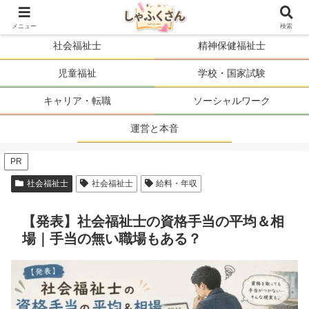
ソーシャルワーカーの人生を、まるごと支える。
メニュー
検索
社会福祉士
精神保健福祉士
児童福祉
学校・国家試験
キャリア・転職
ソーシャルワーク
運営と本音
PR
社会福祉士
社会福祉士
給料・年収
【発表】社会福祉士の資格手当の平均＆相
場｜手当の無い職場もある？