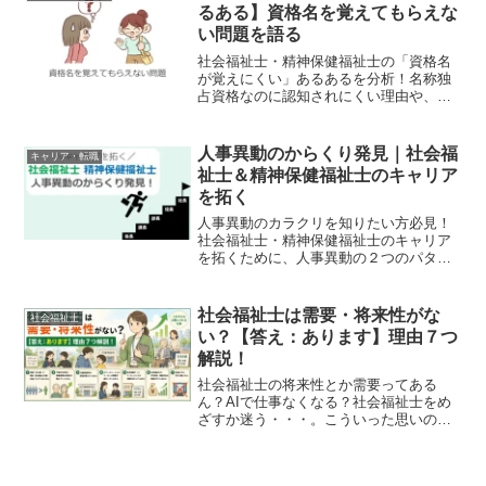
るある】資格名を覚えてもらえな
い問題を語る
社会福祉士・精神保健福祉士の「資格名
が覚えにくい」あるあるを分析！名称独
占資格なのに認知されにくい理由や、現
場での呼び方の工夫、略称「しゃふく」
「MHSW」活用法まで。福祉職のリアル
をユーモア交えて解説します。
人事異動のからくり発見｜社会福
キャリア・転職
祉士＆精神保健福祉士のキャリア
を拓く
人事異動のカラクリを知りたい方必見！
社会福祉士・精神保健福祉士のキャリア
を拓くために、人事異動の２つのパター
ンや社内転職活動のコツをまとめまし
た。私たちの８割が『ミドルパフォーマ
ー』に区別され、人事から目配りされな
社会福祉士は需要・将来性がな
社会福祉士
い時代をいかに生き抜く！？
い？【答え：あります】理由７つ
解説！
社会福祉士の将来性とか需要ってある
ん？AIで仕事なくなる？社会福祉士をめ
ざすか迷う・・・。こういった思いの方
へ。この記事の結論は、社会福祉士には
需要があるし、将来性もあるということ
です。社会福祉士に需要・将来性がある