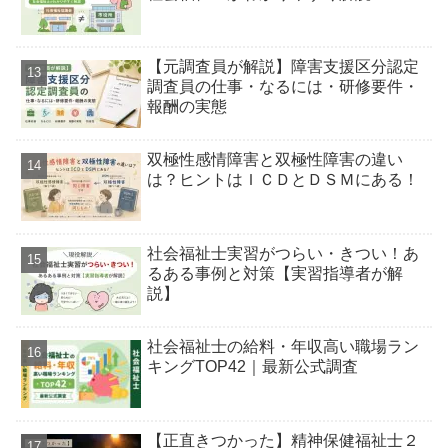
【元調査員が解説】障害支援区分認定
調査員の仕事・なるには・研修要件・
報酬の実態
双極性感情障害と双極性障害の違い
は？ヒントはＩＣＤとＤＳＭにある！
社会福祉士実習がつらい・きつい！あ
るある事例と対策【実習指導者が解
説】
社会福祉士の給料・年収高い職場ラン
キングTOP42｜最新公式調査
【正直きつかった】精神保健福祉士２