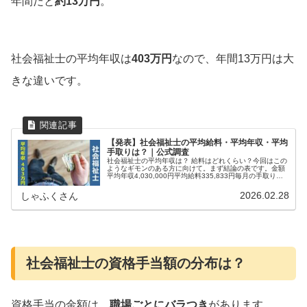
年間だと
約13万円
。
社会福祉士の平均年収は
403万円
なので、年間13万円は大
きな違いです。
【発表】社会福祉士の平均給料・平均年収・平均
手取りは？｜公式調査
社会福祉士の平均年収は？ 給料はどれくらい？今回はこの
ようなギモンのある方に向けて。まず結論の表です。金額
平均年収4,030,000円平均給料335,833円毎月の手取り
277,888円※ボーナス無し、ファンジョブ｜月収と年収の
手取り計算｜...
2026.02.28
しゃふくさん
社会福祉士の資格手当額の分布は？
資格手当の金額は、
職場ごとにバラつき
があります。