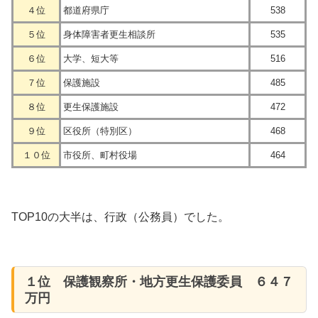
４位
都道府県庁
538
５位
身体障害者更生相談所
535
６位
大学、短大等
516
７位
保護施設
485
８位
更生保護施設
472
９位
区役所（特別区）
468
１０位
市役所、町村役場
464
TOP10の大半は、行政（公務員）でした。
１位 保護観察所・地方更生保護委員 ６４７
万円