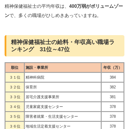
精神保健福祉士の平均年収は、
400万弱がボリュームゾー
ン
で、多くの職場がひしめきあっていますね。
精神保健福祉士の給料・年収高い職場ラ
ンキング 31位～47位
順位
施設・事業所
年収（万）
３１位
精神科病院
384
３２位
保育所
382
３３位
居宅介護支援事業所
381
３４位
児童家庭支援センター
378
３５位
障害者就業・生活支援センター
378
３６位
地域生活定着支援センター
378