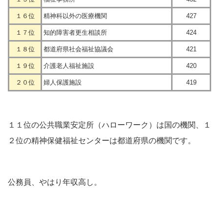
１６位
精神科以外の医療機関
427
１７位
知的障害者更生相談所
424
１８位
都道府県社会福祉協議会
421
１９位
介護老人福祉施設
420
２０位
婦人保護施設
419
１１位の公共職業安定所（ハローワーク）は国の機関、１
２位の精神保健福祉センターは都道府県の機関です。
公務員、やはり年収高し。