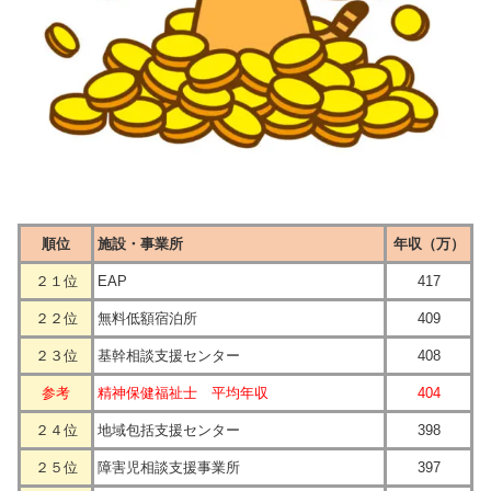
順位
施設・事業所
年収（万）
２１位
EAP
417
２２位
無料低額宿泊所
409
２３位
基幹相談支援センター
408
参考
精神保健福祉士 平均年収
404
２４位
地域包括支援センター
398
２５位
障害児相談支援事業所
397