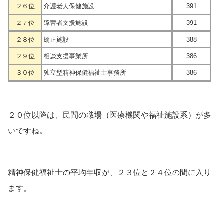
２６位
介護老人保健施設
391
２７位
障害者支援施設
391
２８位
矯正施設
388
２９位
相談支援事業所
386
３０位
独立型精神保健福祉士事務所
386
２０位以降は、民間の職場（医療機関や福祉施設系）が多
いですね。
精神保健福祉士の平均年収が、２３位と２４位の間に入り
ます。