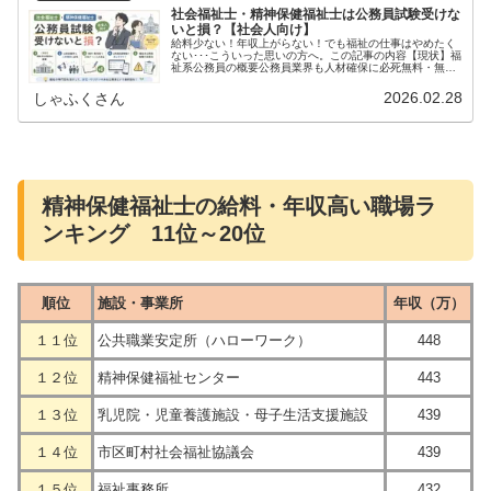
社会福祉士・精神保健福祉士は公務員試験受けな
いと損？【社会人向け】
給料少ない！年収上がらない！でも福祉の仕事はやめたく
ない･･･こういった思いの方へ。この記事の内容【現状】福
祉系公務員の概要公務員業界も人材確保に必死無料・無対
策で合格チャンスがある公務員試験情報のまとめサイト福
祉系公務員転職の注意点筆者：...
2026.02.28
しゃふくさん
精神保健福祉士の給料・年収高い職場ラ
ンキング 11位～20位
順位
施設・事業所
年収（万）
１１位
公共職業安定所（ハローワーク）
448
１２位
精神保健福祉センター
443
１３位
乳児院・児童養護施設・母子生活支援施設
439
１４位
市区町村社会福祉協議会
439
１５位
福祉事務所
432