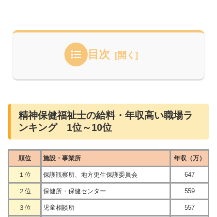
目次
精神保健福祉士の給料・年収高い職場ラ
ンキング 1位～10位
順位
施設・事業所
年収（万）
１位
保護観察所、地方更生保護委員会
647
２位
保健所・保健センター
559
３位
児童相談所
557