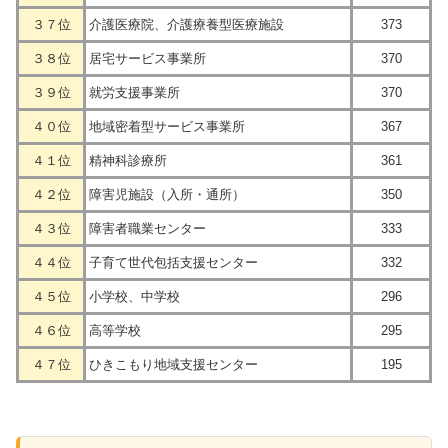
３７位
介護医療院、介護療養型医療施設
373
３８位
居宅サービス事業所
370
３９位
就労支援事業所
370
４０位
地域密着型サービス事業所
367
４１位
精神科診療所
361
４２位
障害児施設（入所・通所）
350
４３位
障害者職業センター
333
４４位
子育て世代包括支援センター
332
４５位
小学校、中学校
296
４６位
高等学校
295
４７位
ひきこもり地域支援センター
195