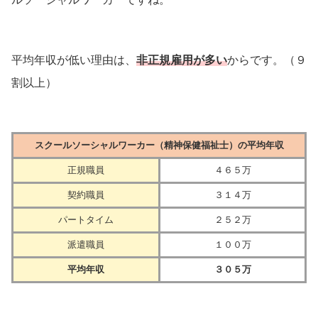
平均年収が低い理由は、
非正規雇用が多い
からです。（９
割以上）
スクールソーシャルワーカー（精神保健福祉士）の平均年収
正規職員
４６５万
契約職員
３１４万
パートタイム
２５２万
派遣職員
１００万
平均年収
３０５万