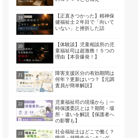
【正直きつかった】精神保
健福祉士２年目で「向いて
いない」と挫折した話
【体験談】児童相談所の児
童福祉司は超激務！５つの
理由【本音爆発！】
障害支援区分の有効期間は
何年？更新はいつ？【元調
査員が簡単解説】
児童福祉司の現場から｜一
時保護委託とは？期間・場
所・違いを解説【保護者へ
の影響も】
社会福祉士はどこで働く？
職場・就職先ランキング