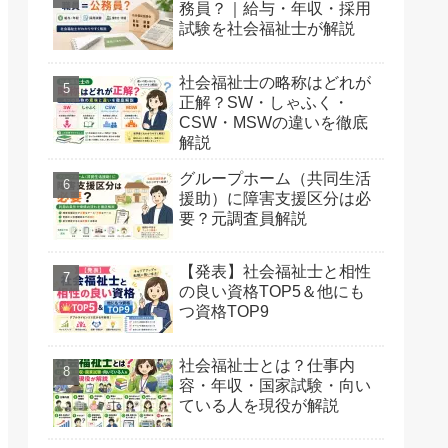
務員？｜給与・年収・採用
試験を社会福祉士が解説
社会福祉士の略称はどれが
正解？SW・しゃふく・
CSW・MSWの違いを徹底
解説
グループホーム（共同生活
援助）に障害支援区分は必
要？元調査員解説
【発表】社会福祉士と相性
の良い資格TOP5＆他にも
つ資格TOP9
社会福祉士とは？仕事内
容・年収・国家試験・向い
ている人を現役が解説