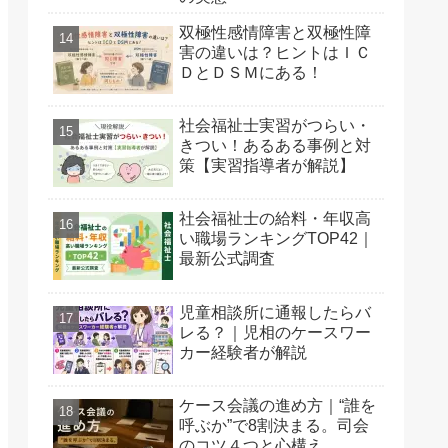
双極性感情障害と双極性障
害の違いは？ヒントはＩＣ
ＤとＤＳＭにある！
社会福祉士実習がつらい・
きつい！あるある事例と対
策【実習指導者が解説】
社会福祉士の給料・年収高
い職場ランキングTOP42｜
最新公式調査
児童相談所に通報したらバ
レる？｜児相のケースワー
カー経験者が解説
ケース会議の進め方｜“誰を
呼ぶか”で8割決まる。司会
のコツ４つと心構え