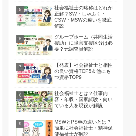
社会福祉士の略称はどれが
正解？SW・しゃふく・
CSW・MSWの違いを徹底
解説
グループホーム（共同生活
援助）に障害支援区分は必
要？元調査員解説
【発表】社会福祉士と相性
の良い資格TOP5＆他にも
つ資格TOP9
社会福祉士とは？仕事内
容・年収・国家試験・向い
ている人を現役が解説
MSWとPSWの違いとは？
簡単に社会福祉士・精神保
健福祉士が解説