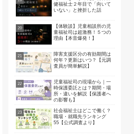
健福祉士２年目で「向いて
いない」と挫折した話
【体験談】児童相談所の児
童福祉司は超激務！５つの
理由【本音爆発！】
障害支援区分の有効期間は
何年？更新はいつ？【元調
査員が簡単解説】
児童福祉司の現場から｜一
時保護委託とは？期間・場
所・違いを解説【保護者へ
の影響も】
社会福祉士はどこで働く？
職場・就職先ランキング
55【公式調査より】