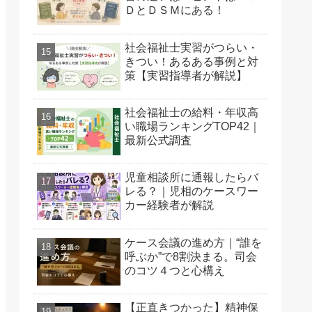
ＤとＤＳＭにある！
社会福祉士実習がつらい・
きつい！あるある事例と対
策【実習指導者が解説】
社会福祉士の給料・年収高
い職場ランキングTOP42｜
最新公式調査
児童相談所に通報したらバ
レる？｜児相のケースワー
カー経験者が解説
ケース会議の進め方｜“誰を
呼ぶか”で8割決まる。司会
のコツ４つと心構え
【正直きつかった】精神保