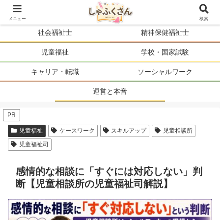
ソーシャルワーカーの人生を、まるごと支える。
メニュー
検索
社会福祉士
精神保健福祉士
児童福祉
学校・国家試験
キャリア・転職
ソーシャルワーク
運営と本音
PR
児童福祉
ケースワーク
スキルアップ
児童相談所
児童福祉司
感情的な相談に「すぐには対応しない」判
断【児童相談所の児童福祉司解説】