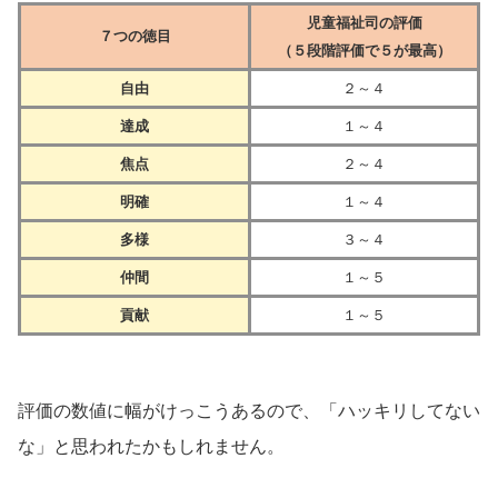
児童福祉司の評価
７つの徳目
（５段階評価で５が最高）
自由
２～４
達成
１～４
焦点
２～４
明確
１～４
多様
３～４
仲間
１～５
貢献
１～５
評価の数値に幅がけっこうあるので、「ハッキリしてない
な」と思われたかもしれません。