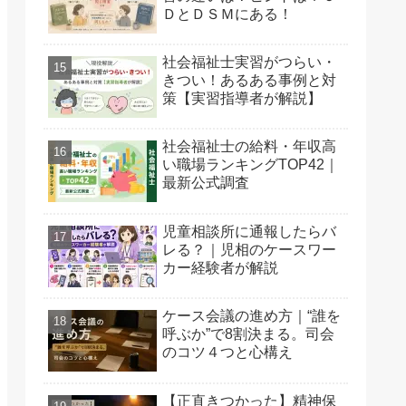
ＤとＤＳＭにある！
社会福祉士実習がつらい・
きつい！あるある事例と対
策【実習指導者が解説】
社会福祉士の給料・年収高
い職場ランキングTOP42｜
最新公式調査
児童相談所に通報したらバ
レる？｜児相のケースワー
カー経験者が解説
ケース会議の進め方｜“誰を
呼ぶか”で8割決まる。司会
のコツ４つと心構え
【正直きつかった】精神保