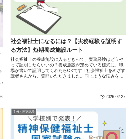
社会福祉士になるには？【実務経験を証明す
る方法】短期養成施設ルート
0
社会福祉士の養成施設に入るときって、実務経験はどうや
って証明したらいいの？養成施設が定めている様式に、職
場が書いて証明してくれたらOKです！社会福祉士をめざす
倍
読者さんから、質問いただきました。同じような悩みを抱
あ
える方がいるかもしれないので、...
い
い
16
2026.02.27
学校・国家試験