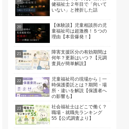
健福祉士２年目で「向いて
いない」と挫折した話
【体験談】児童相談所の児
童福祉司は超激務！５つの
理由【本音爆発！】
障害支援区分の有効期間は
何年？更新はいつ？【元調
査員が簡単解説】
児童福祉司の現場から｜一
時保護委託とは？期間・場
所・違いを解説【保護者へ
の影響も】
社会福祉士はどこで働く？
職場・就職先ランキング
55【公式調査より】