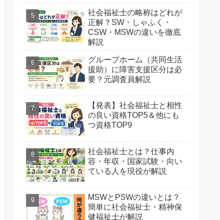
社会福祉士の略称はどれが
正解？SW・しゃふく・
CSW・MSWの違いを徹底
解説
グループホーム（共同生活
援助）に障害支援区分は必
要？元調査員解説
【発表】社会福祉士と相性
の良い資格TOP5＆他にも
つ資格TOP9
社会福祉士とは？仕事内
容・年収・国家試験・向い
ている人を現役が解説
MSWとPSWの違いとは？
簡単に社会福祉士・精神保
健福祉士が解説