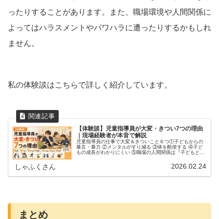
ったりすることがあります。また、職場環境や人間関係に
よってはハラスメントやパワハラに遭ったりするかもしれ
ません。
私の体験談はこちらで詳しく紹介しています。
【体験談】児童指導員が大変・きつい7つの理由
｜現場経験者が本音で解説
児童指導員の仕事で大変＆きついこと６つ①子どもからの
暴言・暴力 ②メンタルがすり減る ③体を酷使する ④子ど
もの成長がわかりにくい ⑤職場の人間関係は『子どもとの
関係より大変』 ⑥支援の『ゴール』が果てしない⑦平均年
収は374万で『労力に見合っていない』
2026.02.24
しゃふくさん
まとめ