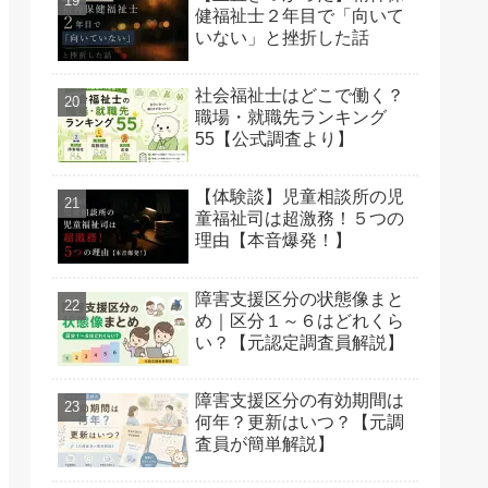
健福祉士２年目で「向いて
いない」と挫折した話
社会福祉士はどこで働く？
職場・就職先ランキング
55【公式調査より】
【体験談】児童相談所の児
童福祉司は超激務！５つの
理由【本音爆発！】
障害支援区分の状態像まと
め｜区分１～６はどれくら
い？【元認定調査員解説】
障害支援区分の有効期間は
何年？更新はいつ？【元調
査員が簡単解説】