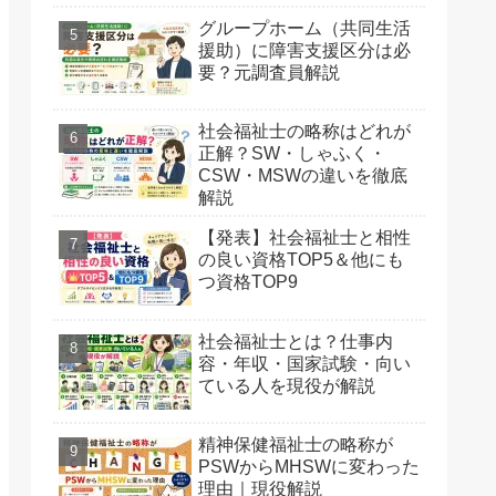
グループホーム（共同生活
援助）に障害支援区分は必
要？元調査員解説
社会福祉士の略称はどれが
正解？SW・しゃふく・
CSW・MSWの違いを徹底
解説
【発表】社会福祉士と相性
の良い資格TOP5＆他にも
つ資格TOP9
社会福祉士とは？仕事内
容・年収・国家試験・向い
ている人を現役が解説
精神保健福祉士の略称が
PSWからMHSWに変わった
理由｜現役解説