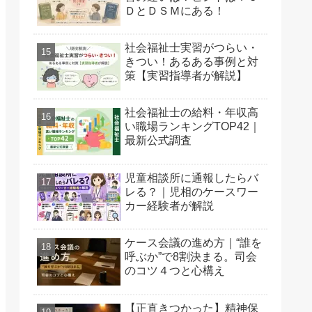
ＤとＤＳＭにある！
社会福祉士実習がつらい・
きつい！あるある事例と対
策【実習指導者が解説】
社会福祉士の給料・年収高
い職場ランキングTOP42｜
最新公式調査
児童相談所に通報したらバ
レる？｜児相のケースワー
カー経験者が解説
ケース会議の進め方｜“誰を
呼ぶか”で8割決まる。司会
のコツ４つと心構え
【正直きつかった】精神保