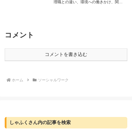
理職との違い、環境への働きかけ、関連
する資格について現役が解説します。宮
本節子氏の著書『ソーシャルワーカーと
いう仕事』も紹介。「人の人生に関与す
る仕事」を知りたい方へ。
コメント
コメントを書き込む
ホーム
ソーシャルワーク
しゃふくさん内の記事を検索