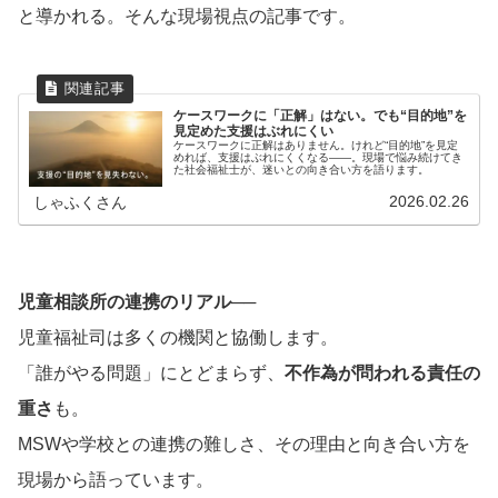
と導かれる。そんな現場視点の記事です。
ケースワークに「正解」はない。でも“目的地”を
見定めた支援はぶれにくい
ケースワークに正解はありません。けれど“目的地”を見定
めれば、支援はぶれにくくなる——。現場で悩み続けてき
た社会福祉士が、迷いとの向き合い方を語ります。
2026.02.26
しゃふくさん
児童相談所の連携のリアル──
児童福祉司は多くの機関と協働します。
「誰がやる問題」にとどまらず、
不作為が問われる責任の
重さ
も。
MSWや学校との連携の難しさ、その理由と向き合い方を
現場から語っています。