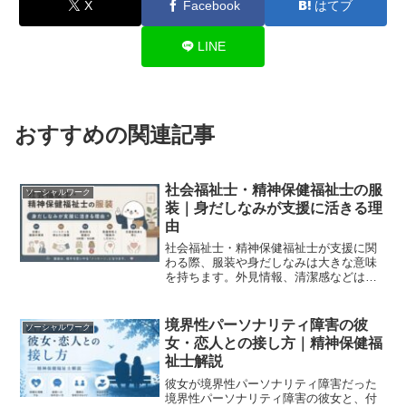
X
Facebook
はてブ
LINE
おすすめの関連記事
社会福祉士・精神保健福祉士の服
ソーシャルワーク
装｜身だしなみが支援に活きる理
由
社会福祉士・精神保健福祉士が支援に関
わる際、服装や身だしなみは大きな意味
を持ちます。外見情報、清潔感などは第
一印象や人とのつながりを左右し、アセ
スメントの手がかりにもなります。本記
事では服装・身だしなみの重要性を具体
境界性パーソナリティ障害の彼
ソーシャルワーク
例を交えて考察します。
女・恋人との接し方｜精神保健福
祉士解説
彼女が境界性パーソナリティ障害だった
境界性パーソナリティ障害の彼女と、付