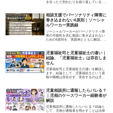
き合ったり別れたりを繰り返している 彼
女の自傷行為にどう関わったら良いの
か？ 彼女がもしかしたら境界性パーソナ
リティ障害かも･･･という方へ。この記事
相談支援でパーソナリティ障害に
ソーシャルワーク
の内容 境界性パ...
巻き込まれない6原則｜ソーシャ
ルワーカー実践録
ソーシャルワーカーがパーソナリティ障
害の可能性を含む相談に巻き込まれない
ための6原則を、実践例とともに解説。主
体を奪わず、境界線を守りながら支援を
続けるための基本姿勢と具体的なコツを
まとめています。
児童福祉司と児童福祉士の違い｜
児童福祉
結論、「児童福祉士」は存在しま
せん
児童福祉司と児童福祉士の違いを解説し
ます。結論として、児童福祉士という資
格や職種は存在せず、実在するのは児童
相談所で働くケースワーカーである児童
福祉司です。間違いやすい理由もあわせ
て紹介します。
児童相談所に通報したらバレる？
児童福祉
｜児相のケースワーカー経験者が
解説
児童相談所に通報したらバレる？結論と
して、児相が通報者を明かすことは法律