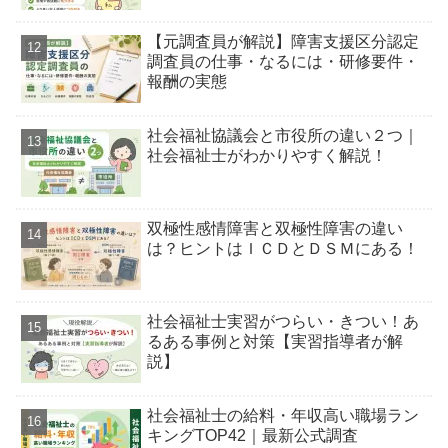
【元調査員が解説】障害支援区分認定
調査員の仕事・なるには・研修要件・
報酬の実態
社会福祉協議会と市役所の違い２つ｜
社会福祉士がわかりやすく解説！
双極性感情障害と双極性障害の違い
は？ヒントはＩＣＤとＤＳＭにある！
社会福祉士実習がつらい・きつい！あ
るある事例と対策【実習指導者が解
説】
社会福祉士の給料・年収高い職場ラン
キングTOP42｜最新公式調査