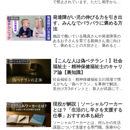
で禁止されています。ただし相手から勘
ぐられることはあります。児童福祉司の
実務経験をもとに、匿名通報の仕組みと
注意点を解説します。
発達障がい児の伸びる力を引き出
児童福祉
す、みんなでバラバラに褒める方
法
施設で働いている職員さんや発達障害の
あるお子さんを育てる親御さん達に向け
て。褒めることの大切さと、褒めるとき
のテクニックをお伝えしたいと思いま
す。発達障がいのある子どもは叱られる
だけでは育ちませんね。叱られると自信
【こんな人は偽ベテラン！】社会
ソーシャルワーク
がなくなってしまいます。叱...
福祉士・精神保健福祉士のキャリ
ア論【裏知識】
社会福祉士・精神保健福祉士の現場で増
えがちな「偽ベテラン」を事例で解説。
見分け方3ポイントと、新人が武器にでき
る鮮度×謙虚さ、経験・キャリアの積み方
（量×質×振り返り）を整理しました。
現役が解説｜ソーシャルワーカー
社会福祉士
とは？「生活のし辛さを支援する
仕事」おすすめ本も紹介
ソーシャルワーカーとは、何らかの生活
課題について支援する専門職。医療や心