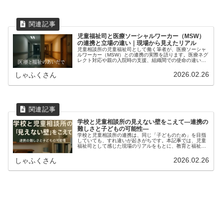
児童福祉司と医療ソーシャルワーカー（MSW）
の連携と立場の違い｜現場から見えたリアル
児童相談所の児童福祉司として働く筆者が、医療ソーシャ
ルワーカー（MSW）との連携の実際を語ります。医療ネグ
レクト対応や親の入院時の支援、組織間での使命の違い、
緊張関係の乗り越え方など、現場で感じたリアルを丁寧に
解説。MSWや医療福祉に関心のある方へ。
2026.02.26
しゃふくさん
学校と児童相談所の見えない壁をこえて―連携の
難しさと子どもの可能性―
学校と児童相談所の連携は、同じ「子どものため」を目指
していても、すれ違いが起きがちです。本記事では、児童
福祉司として感じた現場のリアルをもとに、教育と福祉の
視点の違いを整理。「正しさ」と「ままならなさ」への向
き合い方から、より良い連携のヒントを考えます。
2026.02.26
しゃふくさん