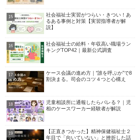
社会福祉士実習がつらい・きつい！あ
るある事例と対策【実習指導者が解
説】
社会福祉士の給料・年収高い職場ラン
キングTOP42｜最新公式調査
ケース会議の進め方｜“誰を呼ぶか”で8
割決まる。司会のコツ４つと心構え
児童相談所に通報したらバレる？｜児
相のケースワーカー経験者が解説
【正直きつかった】精神保健福祉士２
年目で「向いていない」と挫折した話