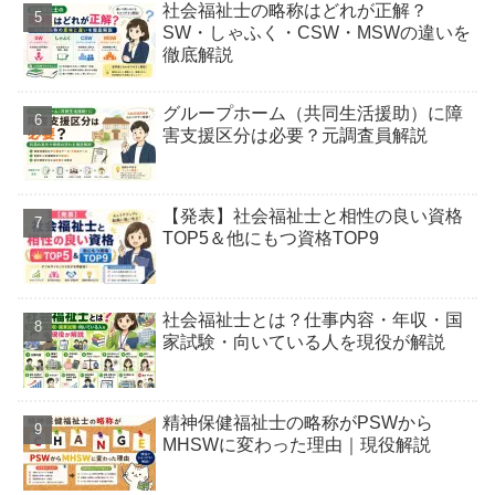
社会福祉士の略称はどれが正解？
SW・しゃふく・CSW・MSWの違いを
徹底解説
グループホーム（共同生活援助）に障
害支援区分は必要？元調査員解説
【発表】社会福祉士と相性の良い資格
TOP5＆他にもつ資格TOP9
社会福祉士とは？仕事内容・年収・国
家試験・向いている人を現役が解説
精神保健福祉士の略称がPSWから
MHSWに変わった理由｜現役解説