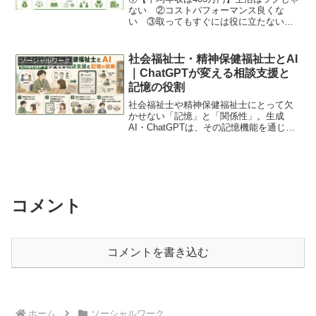
ない ②コストパフォーマンス良くな
い ③取ってもすぐには役に立たない
④『何でも屋』なのでやりたくない仕事
もする ⑤人間関係で悩むのは『宿
命』 ⑥人の気持ちをあつかう感情労
社会福祉士・精神保健福祉士とAI
ソーシャルワーク
働 ⑦なくても働ける職場あり
｜ChatGPTが変える相談支援と
記憶の役割
社会福祉士や精神保健福祉士にとって欠
かせない「記憶」と「関係性」。生成
AI・ChatGPTは、その記憶機能を通じて
相談支援に影響を与え始めています。AI
は専門職を代替するのか、それとも共存
するのか。事例とともに社会福祉士・精
神保健福祉士に求められる役割・スキル
を考察します。
コメント
コメントを書き込む
ホーム
ソーシャルワーク