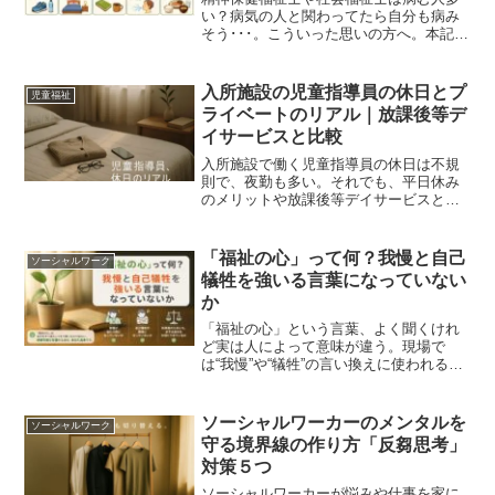
い？病気の人と関わってたら自分も病み
そう･･･。こういった思いの方へ。本記事
の内容 【体験談】私も「自分が病むので
は」と不安だった話 精神疾患の人と関わ
ってわかったこと 社会福祉士・精神保健
入所施設の児童指導員の休日とプ
児童福祉
福祉士が病まな...
ライベートのリアル｜放課後等デ
イサービスと比較
入所施設で働く児童指導員の休日は不規
則で、夜勤も多い。それでも、平日休み
のメリットや放課後等デイサービスとい
う選択肢もある。現場経験をもとにリア
ルを語ります
「福祉の心」って何？我慢と自己
ソーシャルワーク
犠牲を強いる言葉になっていない
か
「福祉の心」という言葉、よく聞くけれ
ど実は人によって意味が違う。現場で
は“我慢”や“犠牲”の言い換えに使われるこ
とも。社会福祉士・精神保健福祉士の筆
者が、『福祉の心って何だろう』を通し
て、言葉の意味と現場のリアルを考えま
ソーシャルワーカーのメンタルを
ソーシャルワーク
す。
守る境界線の作り方「反芻思考」
対策５つ
ソーシャルワーカーが悩みや仕事を家に