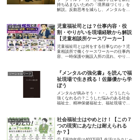
持ち込まないための「境界線づくり」を
解説。反芻思考を減らし、メンタルを守
るために私が実践している対策を5つ紹介
します。
児童福祉司とは？仕事内容・役
児童福祉
割・やりがいを現場経験から解説
【児童相談所ケースワーカー】
児童福祉司とは何をする仕事なのか？児
童相談所で働くケースワーカーの仕事内
容、一時保護や施設入所の流れ、やりが
いや激務の実態、向いている人まで現場
経験をもとに解説します。
『メンタルの強化書』を読んで福
ソーシャルワーク
祉現場で生き残る！佐藤優から学
ぼう
メンタルが病みそう・・・。どうしたら
強くなれるの？こうした悩みのある社会
福祉士、精神保健福祉士、福祉現場で働
く方へ。 この記事の内容 メンタルを強く
する２つの方法 日本人のメンタルが傷つ
きやすい理由今回は、メンタルの強化方
社会福祉士はやめとけ！【この７
キャリア・転職
法についてお話しし...
つの現実にあなたは耐えられる
か？】
①【平均年収は403万円】生活はラクじゃ