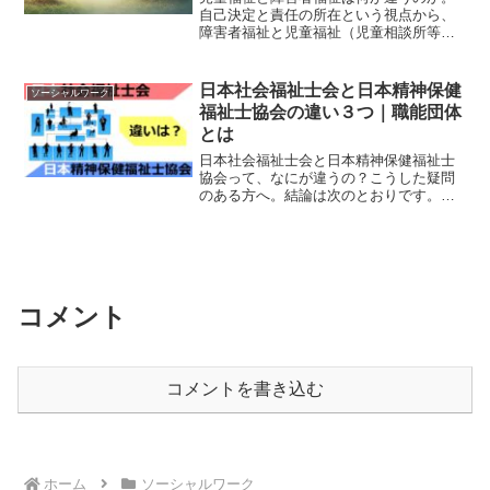
自己決定と責任の所在という視点から、
障害者福祉と児童福祉（児童相談所等）
での実務経験をもとに、情報共有の考え
方や移行支援の難しさまで整理します。
日本社会福祉士会と日本精神保健
ソーシャルワーク
福祉士協会の違い３つ｜職能団体
とは
日本社会福祉士会と日本精神保健福祉士
協会って、なにが違うの？こうした疑問
のある方へ。結論は次のとおりです。日
本社会福祉士会 社会福祉士の職能団体 社
会福祉士有資格者が加入できる 連合体組
織日本精神保健福祉士協会 精神保健福祉
士の職能団体 精...
コメント
コメントを書き込む
ホーム
ソーシャルワーク