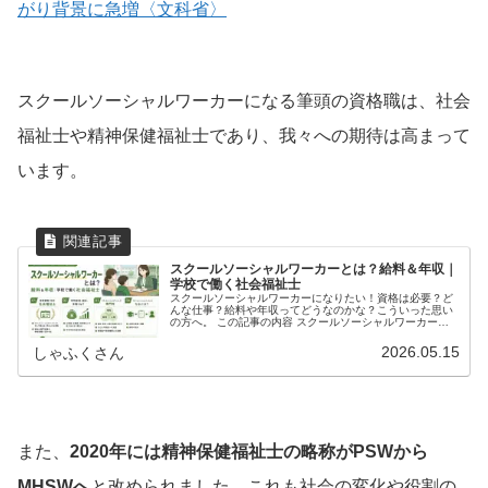
がり背景に急増〈文科省〉
スクールソーシャルワーカーになる筆頭の資格職は、社会
福祉士や精神保健福祉士であり、我々への期待は高まって
います。
スクールソーシャルワーカーとは？給料＆年収｜
学校で働く社会福祉士
スクールソーシャルワーカーになりたい！資格は必要？ど
んな仕事？給料や年収ってどうなのかな？こういった思い
の方へ。 この記事の内容 スクールソーシャルワーカー
（SSW）の職務・専門性・求人 SSWの保有資格１位 ＝ 社
会福祉士という話 SSW...
2026.05.15
しゃふくさん
また、
2020年には精神保健福祉士の略称がPSWから
MHSWへ
と改められました。これも社会の変化や役割の