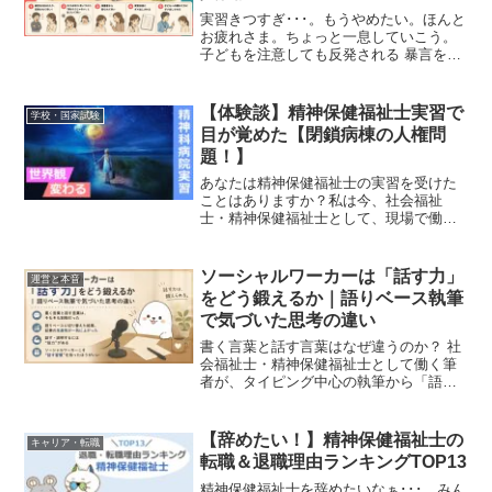
実習きつすぎ･･･。もうやめたい。ほんと
お疲れさま。ちょっと一息していこう。
子どもを注意しても反発される 暴言をは
かれる 素直じゃないしかわいくない！ 保
護者から叱られる 職員が怖すぎる。いじ
められてる気がする･･･。こんにちは！わ
【体験談】精神保健福祉士実習で
学校・国家試験
たしは...
目が覚めた【閉鎖病棟の人権問
題！】
あなたは精神保健福祉士の実習を受けた
ことはありますか？私は今、社会福祉
士・精神保健福祉士として、現場で働い
ています。実習を受けたのは１０年以上
前のことですが、その時のことは今でも
忘れられません。実習先は精神科病院で
ソーシャルワーカーは「話す力」
運営と本音
した。精神科病院というと、...
をどう鍛えるか｜語りベース執筆
で気づいた思考の違い
書く言葉と話す言葉はなぜ違うのか？ 社
会福祉士・精神保健福祉士として働く筆
者が、タイピング中心の執筆から「語り
ベース」に切り替えた理由と、その結果
に見えてきた“話す筋力”について、実体験
で語ります。
【辞めたい！】精神保健福祉士の
キャリア・転職
転職＆退職理由ランキングTOP13
精神保健福祉士を辞めたいなぁ･･･。みん