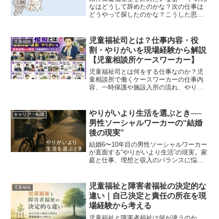
なはどうして辞めたのかな？次の仕事は
どうやって探したのかな？こうした思い
のあなたへ。精神保健福祉士として働い
ていると、辞めたいと思ったことはあり
ませんか？私のこれまでの職業人生で
児童福祉司とは？仕事内容・役
児童福祉
も、周りで辞めたり転職...
割・やりがいを現場経験から解説
【児童相談所ケースワーカー】
児童福祉司とは何をする仕事なのか？児
童相談所で働くケースワーカーの仕事内
容、一時保護や施設入所の流れ、やりが
いや激務の実態、向いている人まで現場
経験をもとに解説します。
やりがいより生活を選ぶとき──
キャリア・転職
男性ソーシャルワーカーの“結婚
後の現実”
結婚6〜10年目の男性ソーシャルワーカー
が直面する“やりがいより生活”の現実。家
庭と仕事、理想と収入のバランスに悩む
ソーシャルワーカーへ、経験と研究から
のヒントを紹介します。
児童福祉と障害者福祉の決定的な
児童福祉
違い｜自己決定と責任の所在を現
場経験から考える
児童福祉と障害者福祉は何が違うのか。