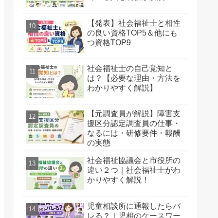
【発表】社会福祉士と相性
の良い資格TOP5＆他にも
つ資格TOP9
社会福祉士の自己覚知と
は？【必要な理由・方法を
わかりやすく解説】
【元調査員が解説】障害支
援区分認定調査員の仕事・
なるには・研修要件・報酬
の実態
社会福祉協議会と市役所の
違い２つ｜社会福祉士がわ
かりやすく解説！
児童相談所に通報したらバ
レる？｜児相のケースワー