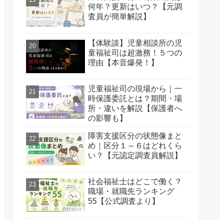
何年？更新はいつ？【元調
査員が簡単解説】
【体験談】児童相談所の児
童福祉司は超激務！５つの
理由【本音爆発！】
児童福祉司の現場から｜一
時保護委託とは？期間・場
所・違いを解説【保護者へ
の影響も】
障害支援区分の状態像まと
め｜区分１～６はどれくら
い？【元認定調査員解説】
社会福祉士はどこで働く？
職場・就職先ランキング
55【公式調査より】