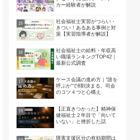
カー経験者が解説
社会福祉士実習がつらい・
きつい！あるある事例と対
策【実習指導者が解説】
社会福祉士の給料・年収高
い職場ランキングTOP42｜
最新公式調査
ケース会議の進め方｜“誰を
呼ぶか”で8割決まる。司会
のコツ４つと心構え
【正直きつかった】精神保
健福祉士２年目で「向いて
いない」と挫折した話
障害支援区分の有効期間は