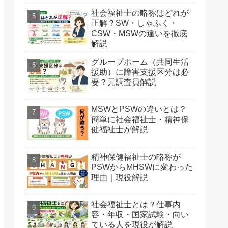
社会福祉士の略称はどれが
正解？SW・しゃふく・
CSW・MSWの違いを徹底
解説
グループホーム（共同生活
援助）に障害支援区分は必
要？元調査員解説
MSWとPSWの違いとは？
簡単に社会福祉士・精神保
健福祉士が解説
精神保健福祉士の略称が
PSWからMHSWに変わった
理由｜現役解説
社会福祉士とは？仕事内
容・年収・国家試験・向い
ている人を現役が解説