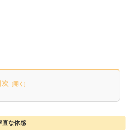
目次
率直な体感